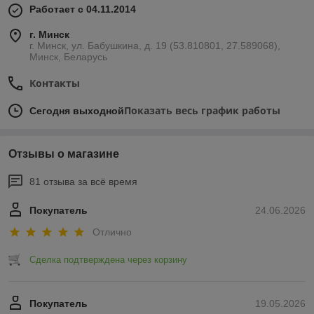
задач:
Работает с 04.11.2014
кладка
шамотного кирпича
в зонах прямого
г. Минск
контакта с огнём;
г. Минск, ул. Бабушкина, д. 19 (53.810801, 27.589068),
заделка трещин
и восстановление внутренней
Минск, Беларусь
футеровки топок;
Контакты
монтаж и ремонт дымоходов
и тепловых
агрегатов.
Показать весь график работы
Сегодня выходной
Преимущества
огнеупорных смесей для печей и каминов
:
высокая
термостойкость
и
адгезия к шамотному
кирпичу
;
Отзывы о магазине
удобство в работе
— достаточно добавить воду и
81 отзыва за всё время
перемешать;
устойчивость к растрескиванию
при
Покупатель
24.06.2026
многократных нагревах и охлаждениях;
Отлично
универсальность
— подходят для печей, каминов,
банных и отопительных устройств.
Сделка подтверждена через корзину
На сайте
pechnoi.by
вы также найдёте:
Шамотный кирпич
и
глину для печи
;
Покупатель
19.05.2026
Кладочные смеси
и
растворы для облицовки
;