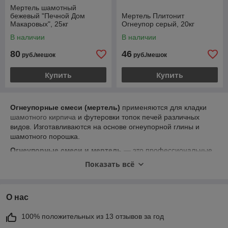
Мертель шамотный
бежевый "Печной Дом
Мертель Плитонит
Макаровых", 25кг
Огнеупор серый, 20кг
В наличии
В наличии
80
46
руб./мешок
руб./мешок
Купить
Купить
Огнеупорные смеси (мертель)
применяются для кладки
шамотного кирпича
и футеровки топок печей различных
видов. Изготавливаются на основе огнеупорной глины и
шамотного порошка.
Огнеупорные смеси и мертель
— это профессиональные
жаростойкие растворы
, применяемые для
кладки,
Показать всё
ремонта и облицовки
печей, каминов
, топок и
дымоходов
. Они выдерживают экстремальные
температуры (до +1600 °C), сохраняя прочность и
О нас
герметичность швов даже при длительном нагреве.
В интернет-магазине
pechnoi.by
представлен широкий
100% положительных из 13 отзывов за год
выбор
огнеупорных смесей и мертеля
для различных