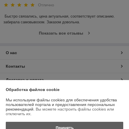
Дверцы
, колосники, плиты и задвижки
для печей;
Отлично
Дымоходы FERRUM
и
КДМ
— для надёжного
Быстро связались, цена актуальная, соответствует описанию. 
отвода дыма.
забирала самовывозом. Заказом довольна.
pechnoi.by
— надёжный магазин печных материалов с
доставкой по Минску и всей Беларуси.
Показать все отзывы
О нас
Контакты
Доставка и оплата
Обработка файлов cookie
График работы
Мы используем файлы cookies для обеспечения удобства
пользователей портала и предоставления персональных
Полная версия сайта
рекомендаций.
Вы можете настроить файлы cookies или
отключить их.
Политика обработки cookies
Принять