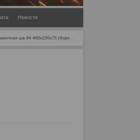
лата
Новости
Плита шамотная ша-94 460х230х75 (боровичи)