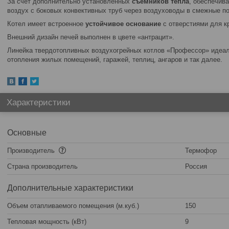
За счет дополнительно установленных
съемников тепла
, обеспечив
воздух с боковых конвективных труб через воздуховоды в смежные п
Котел имеет встроенное
устойчивое основание
с отверстиями для кр
Внешний дизайн печей выполнен в цвете «антрацит».
Линейка твердотопливных воздухогрейных котлов «Профессор» идеа
отопления жилых помещений, гаражей, теплиц, ангаров и так далее.
Характеристики
Основные
Производитель
Термофор
Страна производитель
Россия
Дополнительные характеристики
Объем отапливаемого помещения (м.куб.)
150
Тепловая мощность (кВт)
9