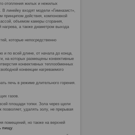
ого отопления жилых и нежилых
. В линейку входят модели «Гимназист»,
м принципом действия, компоновкой
ассой, объемом камеры сгорания,
 нагрева, а также диаметром выхода
тей, которые непосредственно
 и по всей длине, от начала до конца,
ти, на которых размещены конвективные
отверстия конвективных теплообменных
 свободной конвекции нагреваемого
ть печь в режиме длительного горения.
щих газов.
всей площади топки. Зола через щели
 позволяет, удалять золу, не прерывая
я помещений, но также на верхней
ь пищу
.