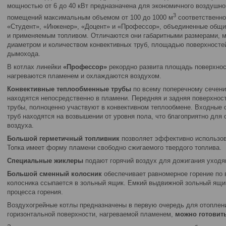
мощностью от 6 до 40 кВт предназначена для экономичного воздушн
3
помещений максимальным объемом от 100 до 1000 м
соответственно
«Студент», «Инженер», «Доцент» и «Профессор», объединенные общи
и применяемым топливом. Отличаются они габаритными размерами, м
диаметром и количеством конвективных труб, площадью поверхностей
дымохода.
В котлах линейки
«Профессор»
рекордно развита площадь поверхнос
нагреваются пламенем и охлаждаются воздухом.
Конвективные теплообменные трубы
по всему поперечному сечению
находятся непосредственно в пламени. Передняя и задняя поверхнос
трубы, полноценно участвуют в конвективном теплообмене. Входные 
труб находятся на возвышении от уровня пола, что благоприятно для
воздуха.
Большой герметичный топливник
позволяет эффективно использова
Топка имеет форму пламени свободно сжигаемого твердого топлива.
Специальные жиклеры
подают горячий воздух для дожигания уходя
Большой сменный колосник
обеспечивает равномерное горение по 
колосника ссыпается в зольный ящик. Емкий выдвижной зольный ящик
процесса горения.
Воздухогрейные котлы предназначены в первую очередь для отоплени
горизонтальной поверхности, нагреваемой пламенем,
можно готовит