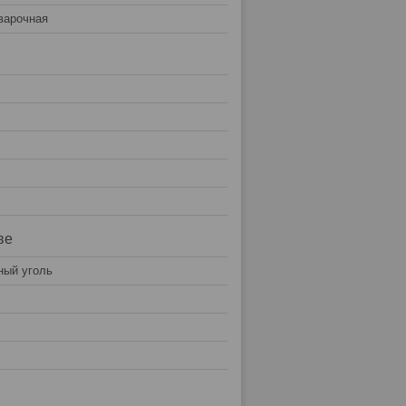
варочная
ве
ный уголь