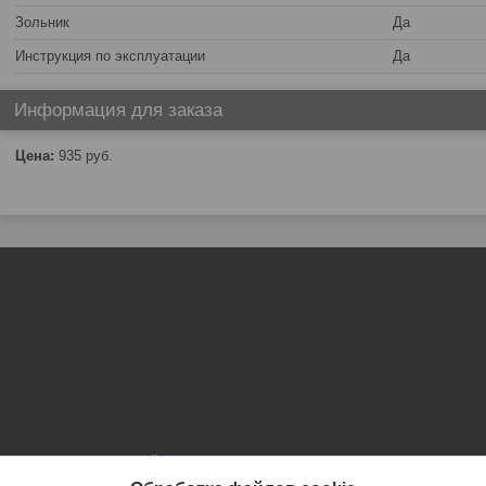
Зольник
Да
Инструкция по эксплуатации
Да
Информация для заказа
Цена:
935
руб.
Сайт создан на платформе Deal.by
Политика обработки файлов cookies