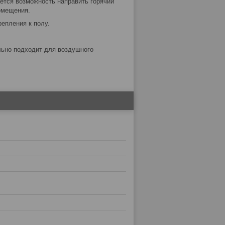
ается возможность направить горячий
омещения.
епления к полу.
льно подходит для воздушного