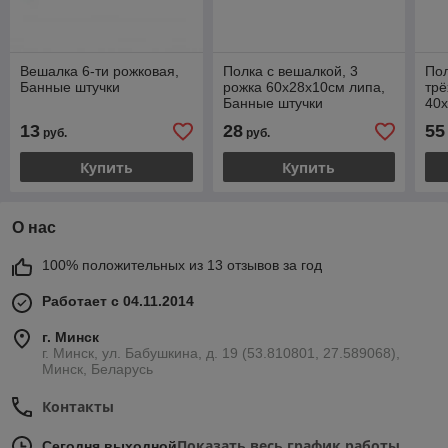
Вешалка 6-ти рожковая,
Полка с вешалкой, 3
Пол
Банные штучки
рожка 60х28х10см липа,
трё
Банные штучки
40
сос
13
28
55
руб.
руб.
Купить
Купить
О нас
100% положительных из 13 отзывов за год
Работает с 04.11.2014
г. Минск
г. Минск, ул. Бабушкина, д. 19 (53.810801, 27.589068),
Минск, Беларусь
Контакты
Показать весь график работы
Сегодня выходной