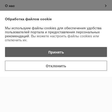
О нас
Контакты
Обработка файлов cookie
Мы используем файлы cookies для обеспечения удобства
Доставка и оплата
пользователей портала и предоставления персональных
рекомендаций.
Вы можете настроить файлы cookies или
отключить их.
График работы
Принять
Полная версия сайта
Политика обработки cookies
Отклонить
Сайт создан на платформе Deal.by
Информация для покупателя