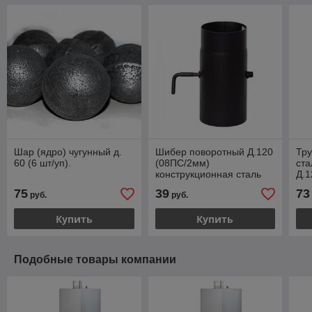
Шар (ядро) чугунный д.
Шибер поворотный Д.120
Тру
60 (6 шт/уп).
(08ПС/2мм)
ста
конструкционная сталь
Д.1
черная
75
39
73
руб.
руб.
Купить
Купить
Подобные товары компании