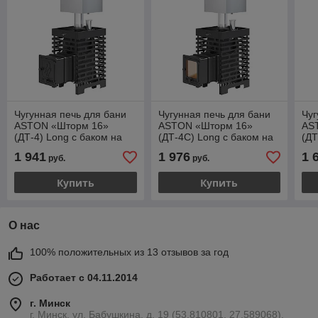
Чугунная печь для бани
Чугунная печь для бани
Чуг
ASTON «Шторм 16»
ASTON «Шторм 16»
AS
(ДТ-4) Long с баком на
(ДТ-4С) Long с баком на
(ДТ
трубе 50л Ø120 (AISI 439)
трубе 50л Ø120 (AISI 439)
тру
1 941
1 976
1 
руб.
руб.
«ШТОРМ»
«ШТОРМ»
«Ш
Купить
Купить
О нас
100% положительных из 13 отзывов за год
Работает с 04.11.2014
г. Минск
г. Минск, ул. Бабушкина, д. 19 (53.810801, 27.589068),