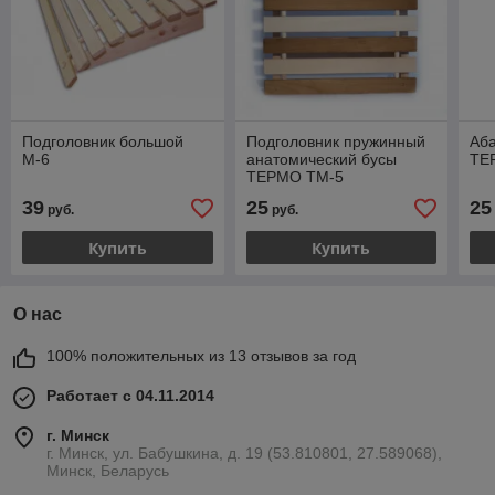
Подголовник большой
Подголовник пружинный
Аб
М-6
анатомический бусы
ТЕ
ТЕРМО ТМ-5
39
25
25
руб.
руб.
Купить
Купить
О нас
100% положительных из 13 отзывов за год
Работает с 04.11.2014
г. Минск
г. Минск, ул. Бабушкина, д. 19 (53.810801, 27.589068),
Минск, Беларусь