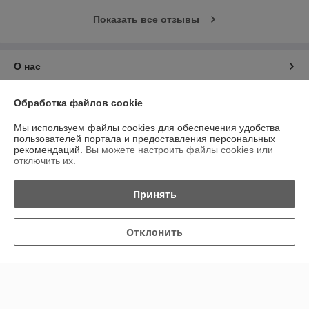
Показать все отзывы
О нас
Контакты
Обработка файлов cookie
Мы используем файлы cookies для обеспечения удобства
Доставка и оплата
пользователей портала и предоставления персональных
рекомендаций.
Вы можете настроить файлы cookies или
отключить их.
График работы
Принять
Полная версия сайта
Политика обработки cookies
Отклонить
Сайт создан на платформе Deal.by