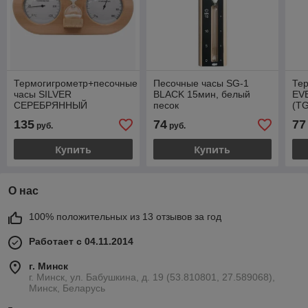
Термогигрометр+песочные
Песочные часы SG-1
Те
часы SILVER
BLACK 15мин, белый
EVE
СЕРЕБРЯННЫЙ
песок
(TG
ЦИФЕРБЛАТ
135
74
77
руб.
руб.
(КАНАДСКИЙ КЕДР)
Купить
Купить
О нас
100% положительных из 13 отзывов за год
Работает с 04.11.2014
г. Минск
г. Минск, ул. Бабушкина, д. 19 (53.810801, 27.589068),
Минск, Беларусь