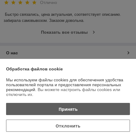
Отлично
Быстро связались, цена актуальная, соответствует описанию. 
забирала самовывозом. Заказом довольна.
Показать все отзывы
О нас
Контакты
Обработка файлов cookie
Мы используем файлы cookies для обеспечения удобства
Доставка и оплата
пользователей портала и предоставления персональных
рекомендаций.
Вы можете настроить файлы cookies или
отключить их.
График работы
Принять
Полная версия сайта
Политика обработки cookies
Отклонить