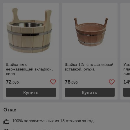
Шайка 5л с
Шайка 12л с пластиковой
Уша
нержавеющей вкладкой,
вставкой, ольха
пла
липа
ли
72
78
14
руб.
руб.
Купить
Купить
О нас
100% положительных из 13 отзывов за год