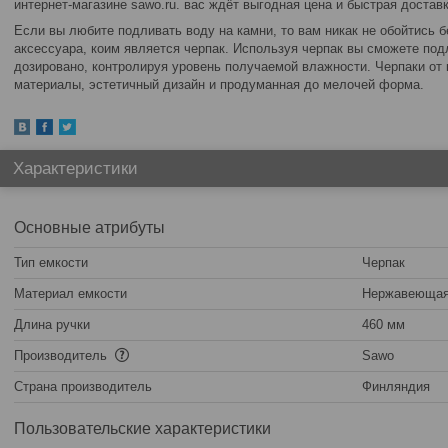
интернет-магазине sawo.ru. вас ждёт выгодная цена и быстрая доставк
Если вы любите подливать воду на камни, то вам никак не обойтись б
аксессуара, коим является черпак. Используя черпак вы сможете под
дозировано, контролируя уровень получаемой влажности. Черпаки от 
материалы, эстетичный дизайн и продуманная до мелочей форма.
Характеристики
Основные атрибуты
Тип емкости
Черпак
Материал емкости
Нержавеющая
Длина ручки
460 мм
Производитель
Sawo
Страна производитель
Финляндия
Пользовательские характеристики