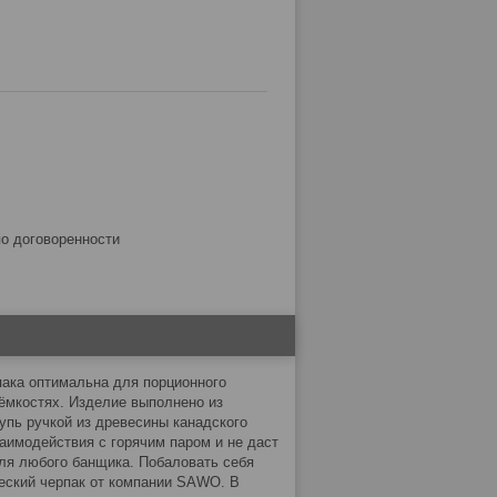
по договоренности
пака оптимальна для порционного
ёмкостях. Изделие выполнено из
пь ручкой из древесины канадского
заимодействия с горячим паром и не даст
ля любого банщика. Побаловать себя
еский черпак от компании SAWO. В