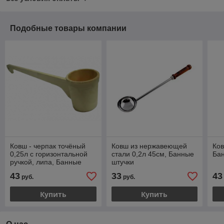
Подобные товары компании
Ковш - черпак точёный
Ковш из нержавеющей
Ков
0,25л с горизонтальной
стали 0,2л 45см, Банные
Ба
ручкой, липа, Банные
штучки
штучки
43
33
43
руб.
руб.
Купить
Купить