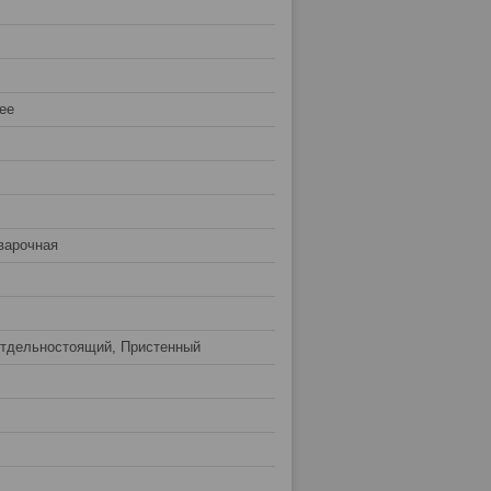
ее
варочная
тдельностоящий, Пристенный