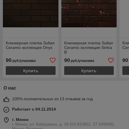
Клинкерная плитка Sultan
Клинкерная плитка Sultan
Кли
Ceramic коллекция Onyx
Ceramic коллекция Sintra
Cer
B
90
90
90
руб./упаковка
руб./упаковка
Купить
Купить
О нас
100% положительных из 13 отзывов за год
Работает с 04.11.2014
г. Минск
г. Минск, ул. Бабушкина, д. 19 (53.810801, 27.589068),
Минск, Беларусь