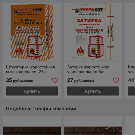
Штукатурка жаростойкая
Затирка жаростойкая
Кле
высокопрочная, 25кг
универсальная 5кг
уси
35
27
44
руб./мешок
руб./мешок
Купить
Купить
Подобные товары компании