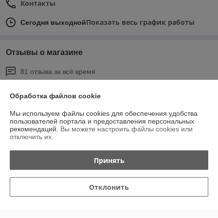
Контакты
Показать весь график работы
Сегодня выходной
Отзывы о магазине
81 отзыва за всё время
Покупатель
24.06.2026
Обработка файлов cookie
Отлично
Мы используем файлы cookies для обеспечения удобства
пользователей портала и предоставления персональных
Сделка подтверждена через корзину
рекомендаций.
Вы можете настроить файлы cookies или
отключить их.
Покупатель
19.05.2026
Принять
Отлично
Отклонить
Быстро связались, цена актуальная, соответствует описанию. 
забирала самовывозом. Заказом довольна.