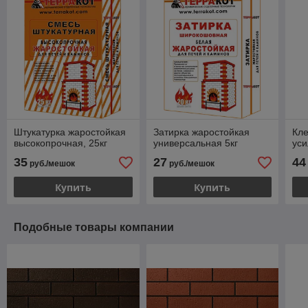
Штукатурка жаростойкая
Затирка жаростойкая
Кле
высокопрочная, 25кг
универсальная 5кг
уси
35
27
44
руб./мешок
руб./мешок
Купить
Купить
Подобные товары компании