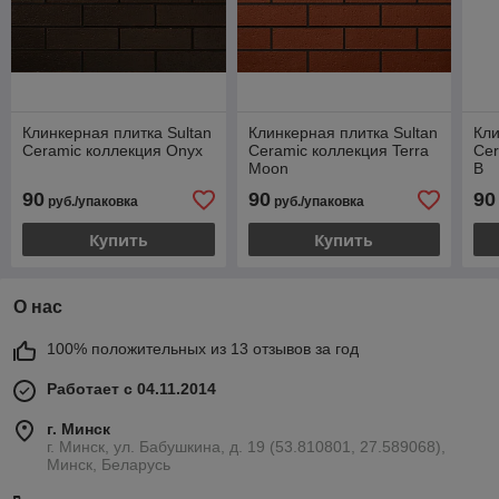
Клинкерная плитка Sultan
Клинкерная плитка Sultan
Кли
Ceramic коллекция Onyx
Ceramic коллекция Terra
Cer
Moon
B
90
90
90
руб./упаковка
руб./упаковка
Купить
Купить
О нас
100% положительных из 13 отзывов за год
Работает с 04.11.2014
г. Минск
г. Минск, ул. Бабушкина, д. 19 (53.810801, 27.589068),
Минск, Беларусь