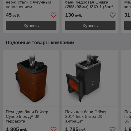
нерж. стали с чугунным
бани Кедровая шишка
Ма
наполнением
(Ø68х98мм) КЧО-1 (5шт/
кол
уп)
20к
45
130
31
руб.
руб.
Купить
Купить
Подобные товары компании
Печь для бани Гейзер
Печь для бани Гейзер
Пе
Супер Inox ДА ЗК
2014 Inox Витра ЗК
Гей
терракота
антрацит
ЗК 
1 805
1 785
1 
руб.
руб.