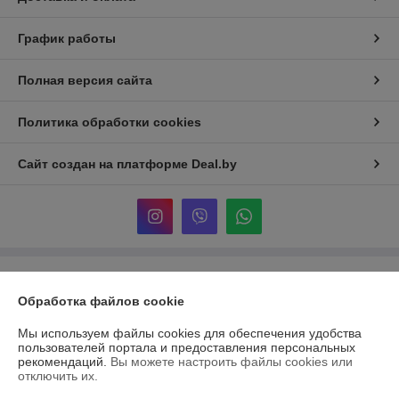
График работы
Полная версия сайта
Политика обработки cookies
Сайт создан на платформе Deal.by
Информация для покупателя
Обработка файлов cookie
Индивидуальный предприниматель:
Индивидуальный
предприниматель Островский Александр Анатольевич
Мы используем файлы cookies для обеспечения удобства
222811 Минская обл., г. Марьина Горка, ул. Ленинская, д. 34, кв. 102
пользователей портала и предоставления персональных
рекомендаций.
Вы можете настроить файлы cookies или
Регистрационный номер ЕГР: 691079471
отключить их.
УНП: 691079471