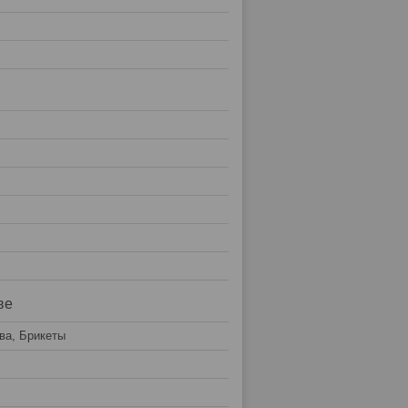
ве
ва, Брикеты