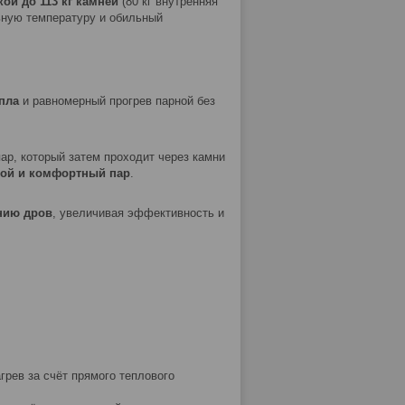
ой до 113 кг камней
(80 кг внутренняя
ьную температуру и обильный
пла
и равномерный прогрев парной без
ар, который затем проходит через камни
хой и комфортный пар
.
нию дров
, увеличивая эффективность и
рев за счёт прямого теплового