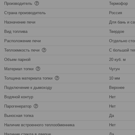
Производитель
Термофор
Страна производитель
Россия
Назначение печи
Для бань и са
Вид топлива
Твердое
Расположение печи
Отдельно ст
Теплоемкость печи
С большой те
Объем парной
20 куб. м
Материал топки
Чугун
Толщина материала топки
10 мм
Подключение к дымоходу
Верхнее
Водяной контур
Нет
Парогенератор
Нет
Выносная топка
Да
Наличие встроенного теплообменника
Нет
Наличие стекла в дверце
Да