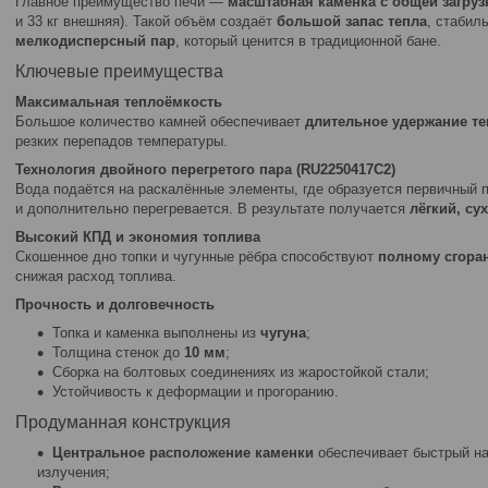
Главное преимущество печи —
масштабная каменка с общей загрузк
и 33 кг внешняя). Такой объём создаёт
большой запас тепла
, стабил
мелкодисперсный пар
, который ценится в традиционной бане.
Ключевые преимущества
Максимальная теплоёмкость
Большое количество камней обеспечивает
длительное удержание те
резких перепадов температуры.
Технология двойного перегретого пара (RU2250417C2)
Вода подаётся на раскалённые элементы, где образуется первичный п
и дополнительно перегревается. В результате получается
лёгкий, су
Высокий КПД и экономия топлива
Скошенное дно топки и чугунные рёбра способствуют
полному сгора
снижая расход топлива.
Прочность и долговечность
Топка и каменка выполнены из
чугуна
;
Толщина стенок до
10 мм
;
Сборка на болтовых соединениях из жаростойкой стали;
Устойчивость к деформации и прогоранию.
Продуманная конструкция
Центральное расположение каменки
обеспечивает быстрый наг
излучения;