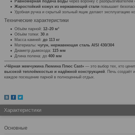
Равномерная подача воды
через воронку с разбрызгивателем 
Жаростойкий кожух из нержавеющей стали
повышает безопас
Удобная ручка и скрытый зольный ящик делают эксплуатацию к
Технические характеристики
Объём парной:
12–20 м³
Объём топки:
30 л
Масса камней:
до 113 кг
Материалы:
чугун, нержавеющая сталь AISI 430/304
Диаметр дымохода:
115 мм
Длина полена: до
400 мм
«Чёрная жемчужина Люмина Плюс Cast»
— это выбор тех, кто цени
высокой теплоёмкостью и надёжной конструкцией
. Печь создаёт
каждое посещение парной в полноценный отдых.
Характеристики
Основные