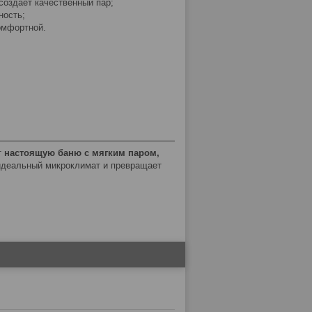
создаёт качественный пар;
ность;
омфортной.
т
настоящую баню с мягким паром,
 идеальный микроклимат и превращает