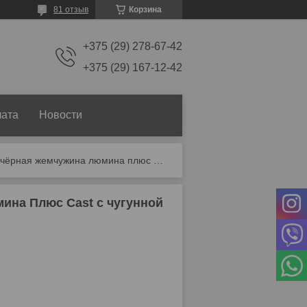
81 отзыв
Корзина
+375 (29) 278-67-42
+375 (29) 167-12-42
лата
Новости
Чугунная печь для бани чёрная жемчужина люмина плюс cast с чугунной каменкой
ина Плюс Cast с чугунной