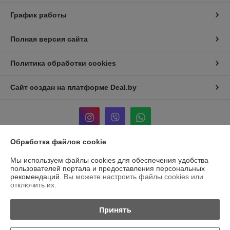
График работы
Полная версия сайта
Политика обработки cookies
Сайт создан на платформе Deal.by
Обработка файлов cookie
Информация для покупателя
Мы используем файлы cookies для обеспечения удобства
пользователей портала и предоставления персональных
Индивидуальный предприниматель:
Индивидуальный
рекомендаций.
Вы можете настроить файлы cookies или
предприниматель Островский Александр Анатольевич
отключить их.
222811 Минская обл., г. Марьина Горка, ул. Ленинская, д. 34, кв. 102
Регистрационный номер ЕГР: 691079471
Принять
УНП: 691079471