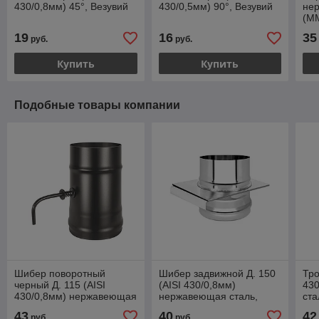
430/0,8мм) 45°, Везувий
430/0,5мм) 90°, Везувий
нер
(ММ
19
16
35
руб.
руб.
Купить
Купить
Подобные товары компании
Шибер поворотный
Шибер задвижной Д. 150
Тро
черный Д. 115 (AISI
(AISI 430/0,8мм)
43
430/0,8мм) нержавеющая
нержавеющая сталь,
ста
сталь, Везувий
Везувий
43
40
42
руб.
руб.