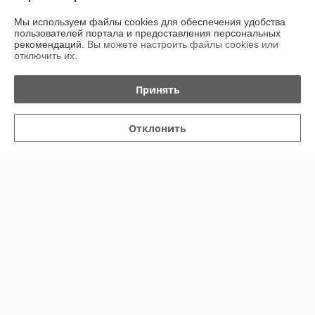
Мы используем файлы cookies для обеспечения удобства
Доставка и оплата
пользователей портала и предоставления персональных
рекомендаций.
Вы можете настроить файлы cookies или
отключить их.
График работы
Принять
Полная версия сайта
Политика обработки cookies
Отклонить
Сайт создан на платформе Deal.by
Информация для покупателя
Индивидуальный предприниматель:
Индивидуальный
предприниматель Островский Александр Анатольевич
222811 Минская обл., г. Марьина Горка, ул. Ленинская, д. 34, кв. 102