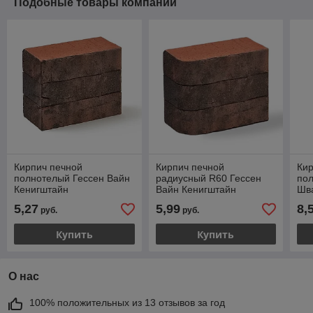
Подобные товары компании
Кирпич печной
Кирпич печной
Кир
полнотелый Гессен Вайн
радиусный R60 Гессен
по
Кенигштайн
Вайн Кенигштайн
Шв
5,27
5,99
8,
руб.
руб.
Купить
Купить
О нас
100% положительных из 13 отзывов за год