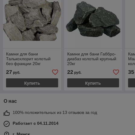
Камни для бани
Камни для бани Габбро-
Кам
Талькохлорит колотый
диабаз колотый крупный
Ма
без фракции 20кг
20кг
кол
27
22
35
руб.
руб.
Купить
Купить
О нас
100% положительных из 13 отзывов за год
Работает с 04.11.2014
г. Минск