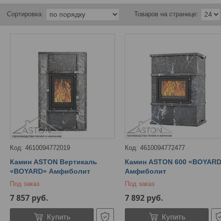
4610094772019
4610094772477
Камин ASTON Вертикаль
Камин ASTON 600 «BOYAR
«BOYARD» Амфиболит
Амфиболит
Под заказ
Под заказ
7 857
руб.
7 892
руб.
Купить
Купить