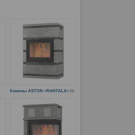
Камины ASTON «RANTALA»
9