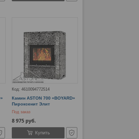
4610094772514
D»
Камин ASTON 700 «BOYARD»
Пироксенит Элит
Под заказ
8 975
руб.
Купить