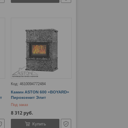
4610094772484
Камин ASTON 600 «BOYARD»
т
Пироксенит Элит
Под заказ
8 312
руб.
Купить