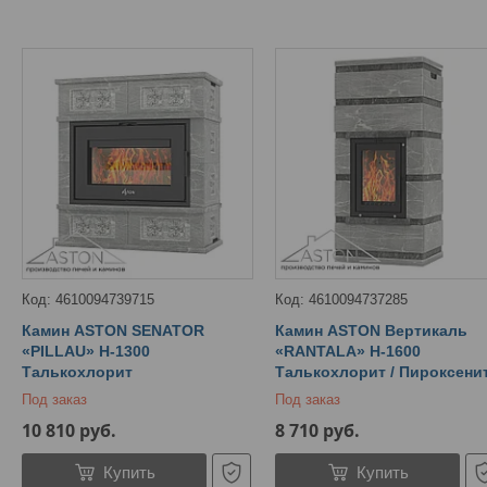
4610094739715
4610094737285
Камин ASTON SENATOR
Камин ASTON Вертикаль
«PILLAU» Н-1300
«RANTALA» Н-1600
Талькохлорит
Талькохлорит / Пироксени
Под заказ
Под заказ
10 810
руб.
8 710
руб.
Купить
Купить