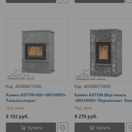
4610094772491
4610094772002
Камин ASTON 600 «BOYARD»
Камин ASTON Вертикаль
Талькохлорит
«BOYARD» Пироксенит Эли
Под заказ
Под заказ
8 102
руб.
8 276
руб.
Купить
Купить