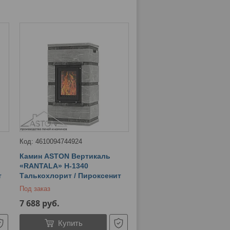
4610094744924
Камин ASTON Вертикаль
«RANTALA» Н-1340
т
Талькохлорит / Пироксенит
Под заказ
7 688
руб.
Купить