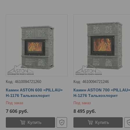
4610094721260
4610094721246
Камин ASTON 600 «PILLAU»
Камин ASTON 700 «PILLAU
Н-1176 Талькохлорит
Н-1276 Талькохлорит
Под заказ
Под заказ
7 606
руб.
8 495
руб.
Купить
Купить