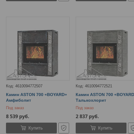
4610094772507
4610094772521
Камин ASTON 700 «BOYARD»
Камин ASTON 700 «BOYAR
Амфиболит
Талькохлорит
Под заказ
Под заказ
8 539
руб.
2 837
руб.
Купить
Купить