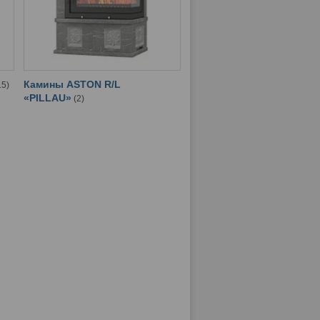
Камины ASTON R/L
15
«PILLAU»
2