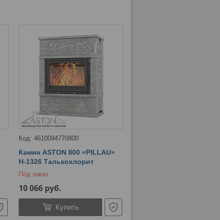
4610094770800
»
Камин ASTON 800 «PILLAU»
Н-1326 Талькохлорит
Под заказ
10 066
руб.
Купить