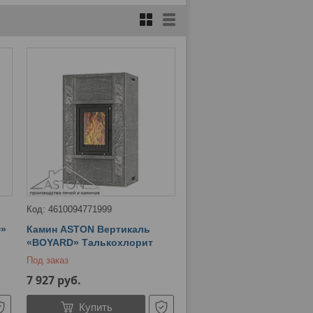
4610094771999
D»
Камин ASTON Вертикаль
«BOYARD» Талькохлорит
Под заказ
7 927
руб.
Купить