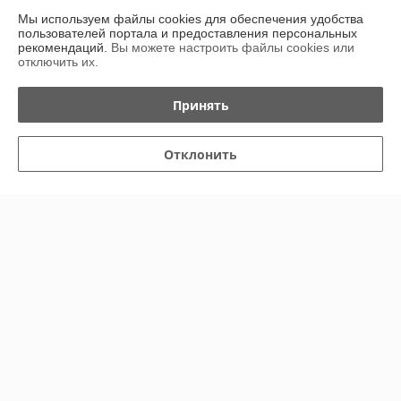
Мы используем файлы cookies для обеспечения удобства
пользователей портала и предоставления персональных
Полная версия сайта
рекомендаций.
Вы можете настроить файлы cookies или
отключить их.
Политика обработки cookies
Принять
Сайт создан на платформе Deal.by
Отклонить
Информация для покупателя
Индивидуальный предприниматель:
Индивидуальный
предприниматель Островский Александр Анатольевич
222811 Минская обл., г. Марьина Горка, ул. Ленинская, д. 34, кв. 102
Регистрационный номер ЕГР: 691079471
УНП: 691079471
Регистрационный орган: Пуховичский райисполком